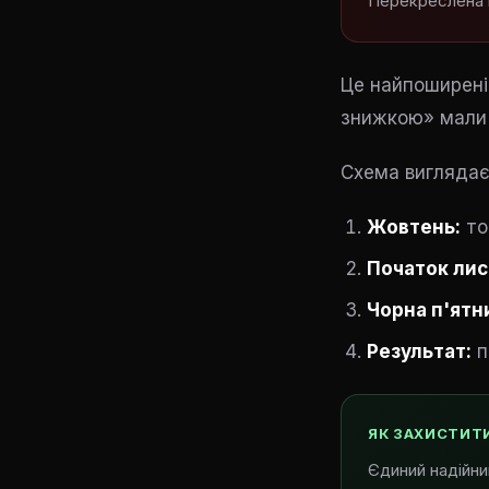
Перекреслена ц
Це найпоширені
знижкою» мали 
Схема виглядає
Жовтень:
то
Початок лис
Чорна п'ятн
Результат:
п
ЯК ЗАХИСТИТ
Єдиний надійний