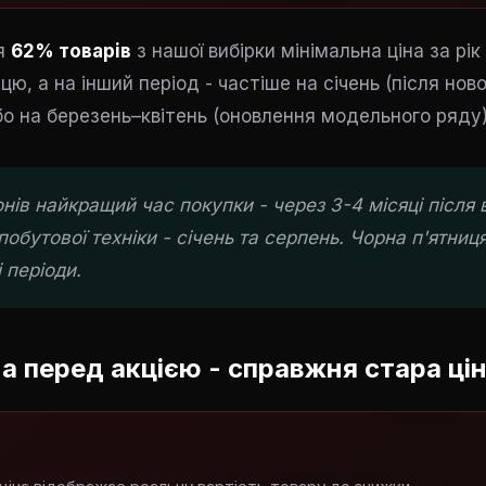
я
62% товарів
з нашої вибірки мінімальна ціна за рі
цю, а на інший період - частіше на січень (після нов
бо на березень–квітень (оновлення модельного ряду)
ів найкращий час покупки - через 3-4 місяці після 
побутової техніки - січень та серпень. Чорна п'ятниця
 періоди.
на перед акцією - справжня стара ці