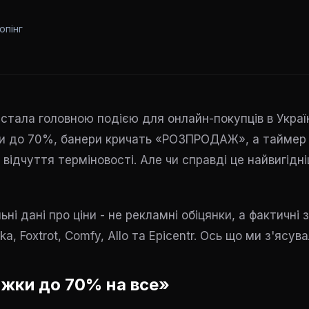
опінг
стала головною подією для онлайн-покупців в Украї
и до 70%, банери кричать «РОЗПРОДАЖ», а таймер
 відчуття терміновості. Але чи справді це найвигідн
ні дані про ціни - не рекламні обіцянки, а фактичні 
a, Foxtrot, Comfy, Allo та Epicentr. Ось що ми з'ясува
ижки до 70% на все»