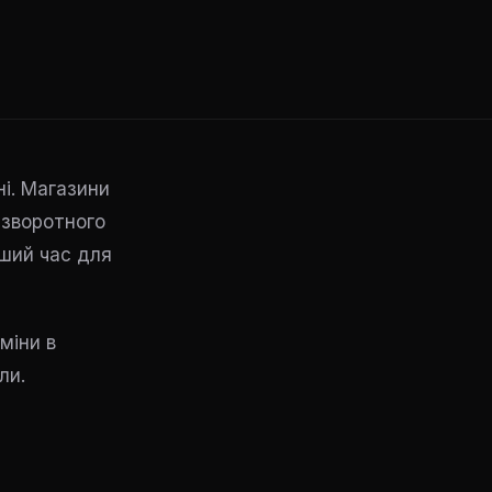
ні. Магазини
 зворотного
іший час для
зміни в
ли.