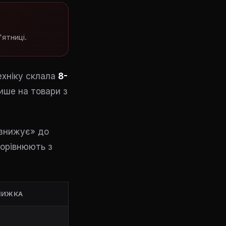
'ятниці.
ехніку склала
8-
ише на товари з
 «знижує» до
порівнюють з
НИЖКА