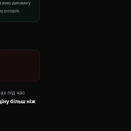
вжню динаміку
у розділі.
ах під час
іну більш ніж