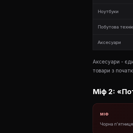
Ноутбуки
Побутова техні
Аксесуари
Аксесуари - єд
товари з почат
Міф 2: «По
МІФ
Чорна п'ятниця