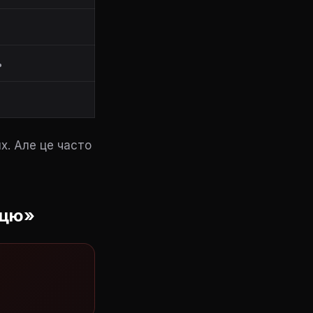
%
%
х. Але це часто
ицю»