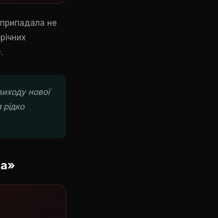
к припадала не
орічних
.
виходу нової
 рідко
на»