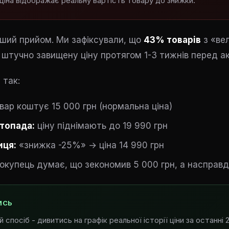
іна відображає реальну вартість товару до знижки.
ший прийом. Ми зафіксували, що
43% товарів
з «ве
штучно завищену ціну протягом 1-3 тижнів перед ак
 так:
вар коштує 15 000 грн (нормальна ціна)
топада:
ціну піднімають до 19 990 грн
иця:
«знижка -25%» → ціна 14 990 грн
окупець думає, що зекономив 5 000 грн, а насправді 
ИСЬ
 спосіб - дивитись на графік реальної історії ціни за останні 2