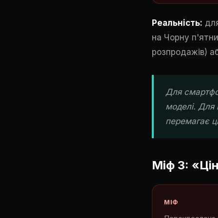
Реальність:
дл
на Чорну п'ятни
розпродажів) а
Для смартфон
моделі. Для 
перемагає ці
Міф 3: «Ці
МІФ