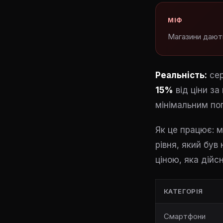
МІФ
Магазини дають
Реальність:
сер
15%
від ціни з
мінімальним поп
Як це працює: м
рівня, який був
ціною, яка дійс
КАТЕГОРІЯ
Смартфони