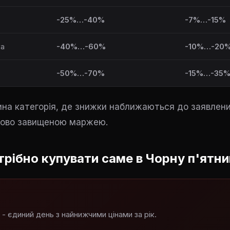
-25%…-40%
-7%…-15%
ка
-40%…-60%
-10%…-20
-50%…-70%
-15%…-35
ина категорія, де знижки наближаються до заявлени
ково завищеною маржею.
трібно купувати саме в Чорну п'ятн
 - єдиний день з найнижчими цінами за рік.