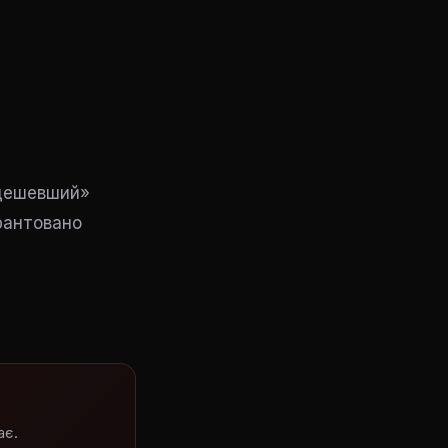
йдешевший»
арантовано
ає.