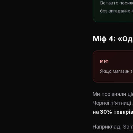
Вставте посил
без вигаданих 
Міф 4: «Од
МІФ
Якщо магазин з
Ми порівняли ці
Чорної п'ятниці
на 30% товарі
Наприклад, Sams