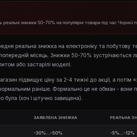
 реальні знижки 50-70% на популярні товари під час Чорної п
едня реальна знижка на електроніку та побутову т
а попередній місяць. Знижки 50-70% зустрічаються л
итом або застарілі моделі.
агазин підвищує ціну за 2-4 тижні до акції, а потім
 нормальним раніше. Формально це не обман - вони 
но була (хоч і штучно завищена).
ЗАЯВЛЕНА ЗНИЖКА
РЕАЛЬНА З
-30%…-50%
-5%…-12%