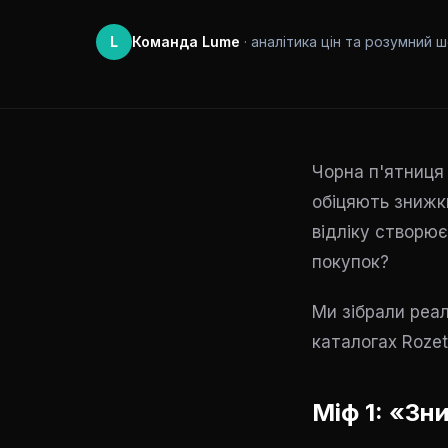
L
Команда Lume
· аналітика цін та розумний ш
Чорна п'ятниця 
обіцяють знижк
відліку створює
покупок?
Ми зібрали реаль
каталогах Rozetk
Міф 1: «Зн