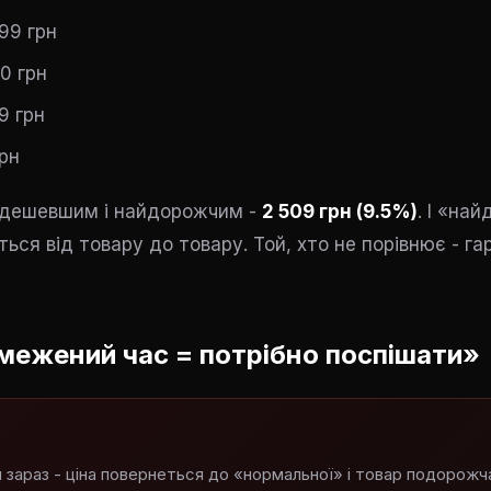
999 грн
90 грн
9 грн
грн
йдешевшим і найдорожчим -
2 509 грн (9.5%)
. І «на
ься від товару до товару. Той, хто не порівнює - г
межений час = потрібно поспішати»
 зараз - ціна повернеться до «нормальної» і товар подорожч