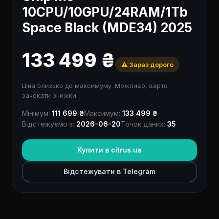
10CPU/10GPU/24RAM/1Tb
Space Black (MDE34) 2025
133 499 ₴
⚠️ Зараз дорого
Ціна близько до максимуму. Можливо, варто
зачекати знижки.
Мінімум:
111 699 ₴
Максимум:
133 499 ₴
Відстежуємо з:
2026-06-20
Точок даних:
35
Купити в citrus.ua
Відстежувати в Telegram