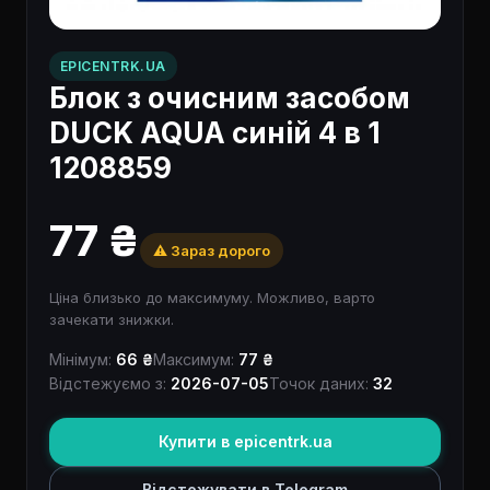
EPICENTRK.UA
Блок з очисним засобом
DUCK AQUA синій 4 в 1
1208859
77 ₴
⚠️ Зараз дорого
Ціна близько до максимуму. Можливо, варто
зачекати знижки.
Мінімум:
66 ₴
Максимум:
77 ₴
Відстежуємо з:
2026-07-05
Точок даних:
32
Купити в epicentrk.ua
Відстежувати в Telegram