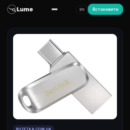
Lume
Встановити
EN
ROZETKA.COM.UA