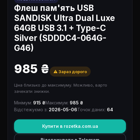
Флеш пам'ять USB
SANDISK Ultra Dual Luxe
64GB USB 3.1 + Type-C
Silver (SDDDC4-064G-
G46)
985 ₴
⚠️ Зараз дорого
Ціна близько до максимуму. Можливо, варто
зачекати знижки.
Мінімум:
915 ₴
Максимум:
985 ₴
Відстежуємо з:
2026-05-06
Точок даних:
64
Купити в rozetka.com.ua
Відстежувати в Telegram