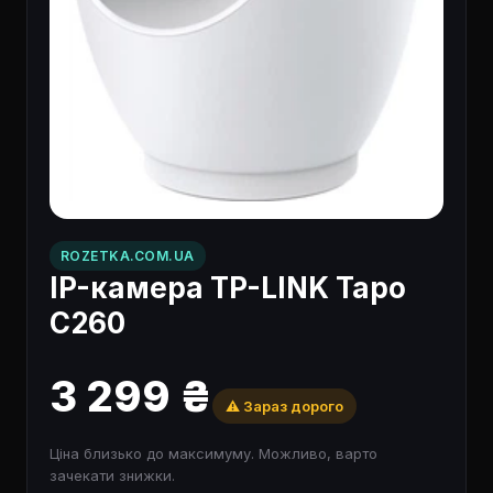
ROZETKA.COM.UA
IP-камера TP-LINK Tapo
C260
3 299 ₴
⚠️ Зараз дорого
Ціна близько до максимуму. Можливо, варто
зачекати знижки.