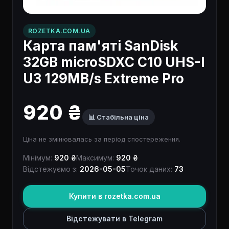
ROZETKA.COM.UA
Карта пам'яті SanDisk
32GB microSDXC C10 UHS-I
U3 129MB/s Extreme Pro
920 ₴
📊 Стабільна ціна
Ціна не змінювалась за період спостереження.
Мінімум:
920 ₴
Максимум:
920 ₴
Відстежуємо з:
2026-05-05
Точок даних:
73
Купити в rozetka.com.ua
Відстежувати в Telegram