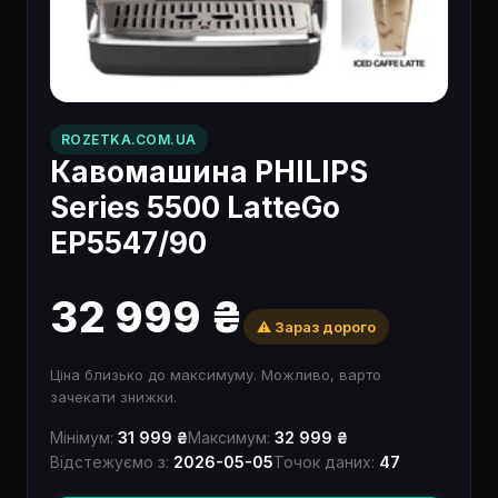
ROZETKA.COM.UA
Кавомашина PHILIPS
Series 5500 LatteGo
EP5547/90
32 999 ₴
⚠️ Зараз дорого
Ціна близько до максимуму. Можливо, варто
зачекати знижки.
Мінімум:
31 999 ₴
Максимум:
32 999 ₴
Відстежуємо з:
2026-05-05
Точок даних:
47