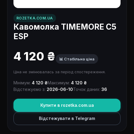
ROZETKA.COM.UA
Кавомолка TIMEMORE C5
ESP
4 120 ₴
📊 Стабільна ціна
Ціна не змінювалась за період спостереження.
Мінімум:
4 120 ₴
Максимум:
4 120 ₴
Відстежуємо з:
2026-06-10
Точок даних:
36
Купити в rozetka.com.ua
Відстежувати в Telegram