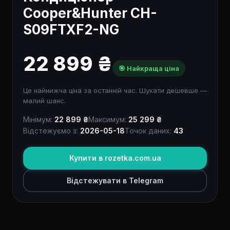
Cooper&Hunter CH-
S09FTXF2-NG
22 899 ₴
🎯 Найкраща ціна
Це найнижча ціна за останній час. Шукати дешевше —
малий шанс.
Мінімум:
22 899 ₴
Максимум:
25 299 ₴
Відстежуємо з:
2026-05-18
Точок даних:
43
Купити в rozetka.com.ua
Відстежувати в Telegram