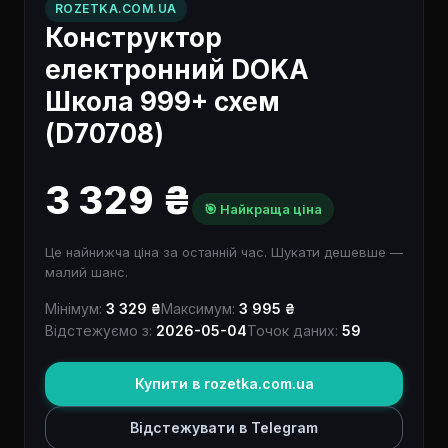
ROZETKA.COM.UA
Конструктор
електронний DOKA
Школа 999+ схем
(D70708)
3 329 ₴
🎯 Найкраща ціна
Це найнижча ціна за останній час. Шукати дешевше —
малий шанс.
Мінімум:
3 329 ₴
Максимум:
3 995 ₴
Відстежуємо з:
2026-05-04
Точок даних:
59
Купити в rozetka.com.ua
Відстежувати в Telegram