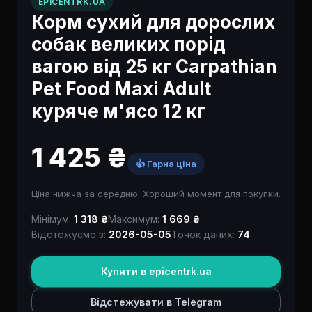
EPICENTRK.UA
Корм сухий для дорослих
собак великих порід
вагою від 25 кг Carpathian
Pet Food Maxi Adult
куряче м'ясо 12 кг
1 425 ₴
👍 Гарна ціна
Ціна нижча за середню. Хороший момент для покупки.
Мінімум:
1 318 ₴
Максимум:
1 669 ₴
Відстежуємо з:
2026-05-05
Точок даних:
74
Купити в epicentrk.ua
Відстежувати в Telegram