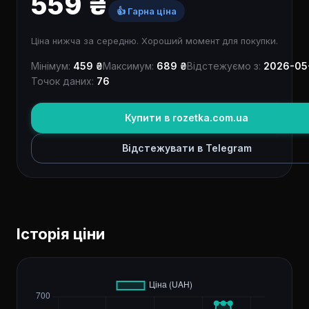
559 ₴
👍 Гарна ціна
Ціна нижча за середню. Хороший момент для покупки.
Мінімум:
459 ₴
Максимум:
689 ₴
Відстежуємо з:
2026-05
Точок даних:
76
Купити в rozetka.com.ua
Відстежувати в Telegram
Історія ціни