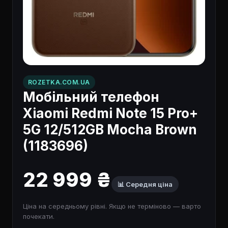
ROZETKA.COM.UA
Мобільний телефон
Xiaomi Redmi Note 15 Pro+
5G 12/512GB Mocha Brown
(1183696)
22 999 ₴
📊 Середня ціна
Ціна на середньому рівні. Якщо не терміново — варто
почекати.