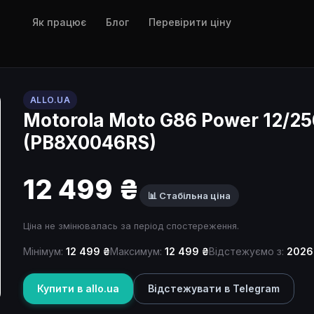
Як працює
Блог
Перевірити ціну
ALLO.UA
Motorola Moto G86 Power 12/25
(PB8X0046RS)
12 499 ₴
📊 Стабільна ціна
Ціна не змінювалась за період спостереження.
Мінімум:
12 499 ₴
Максимум:
12 499 ₴
Відстежуємо з:
2026
Купити в allo.ua
Відстежувати в Telegram