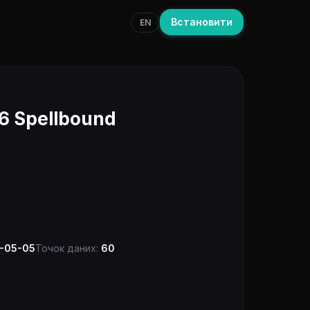
Встановити
EN
6 Spellbound
-05-05
Точок даних:
60