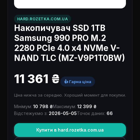
HARD.ROZETKA.COM.UA
Накопичувач SSD 1ТB
Samsung 990 PRO M.2
2280 PCIe 4.0 x4 NVMe V-
NAND TLC (MZ-V9P1T0BW)
11 361 ₴
👍 Гарна ціна
Ціна нижча за середню. Хороший момент для покупки.
Мінімум:
10 798 ₴
Максимум:
12 399 ₴
Відстежуємо з:
2026-05-05
Точок даних:
66
Купити в hard.rozetka.com.ua