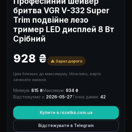
Професійний шейвер
бритва VGR V-332 Super
Trim подвійне лезо
тример LED дисплей 8 Вт
Срібний
928 ₴
⚠️ Зараз дорого
Ціна близько до максимуму. Можливо, варто
зачекати знижки.
Мінімум:
815 ₴
Максимум:
934 ₴
Відстежуємо з:
2026-05-27
Точок даних:
42
Купити в rozetka.com.ua
Відстежувати в Telegram