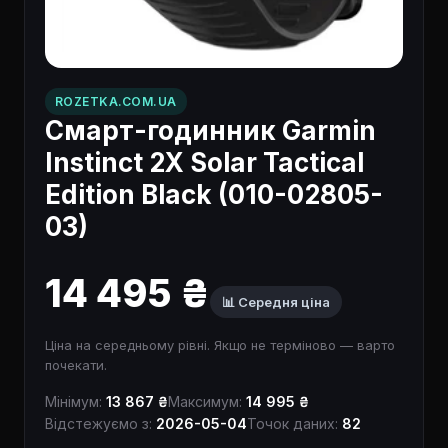
ROZETKA.COM.UA
Смарт-годинник Garmin
Instinct 2X Solar Tactical
Edition Black (010-02805-
03)
14 495 ₴
📊 Середня ціна
Ціна на середньому рівні. Якщо не терміново — варто
почекати.
Мінімум:
13 867 ₴
Максимум:
14 995 ₴
Відстежуємо з:
2026-05-04
Точок даних:
82