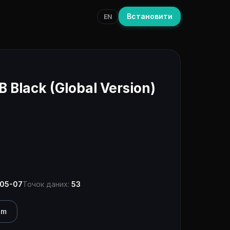
Встановити
EN
Black (Global Version)
.
05-07
Точок даних:
53
am