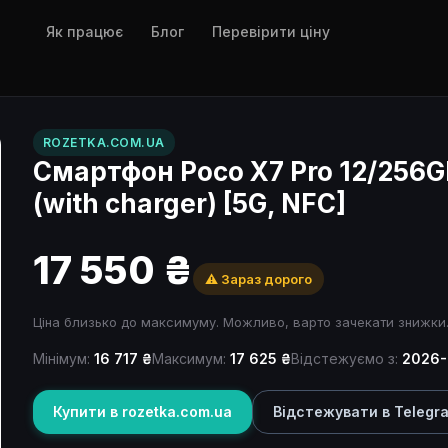
Як працює
Блог
Перевірити ціну
ROZETKA.COM.UA
Смартфон Poco X7 Pro 12/256GB 
(with charger) [5G, NFC]
17 550 ₴
⚠️ Зараз дорого
Ціна близько до максимуму. Можливо, варто зачекати знижки
Мінімум:
16 717 ₴
Максимум:
17 625 ₴
Відстежуємо з:
2026-
Купити в rozetka.com.ua
Відстежувати в Telegr