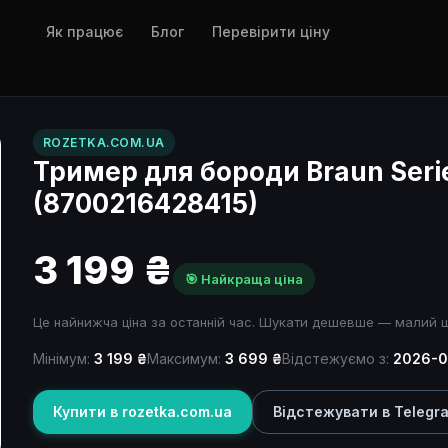
Як працює
Блог
Перевірити ціну
ROZETKA.COM.UA
Тример для бороди Braun Seri
(8700216428415)
3 199 ₴
🎯 Найкраща ціна
Це найнижча ціна за останній час. Шукати дешевше — малий 
Мінімум:
3 199 ₴
Максимум:
3 699 ₴
Відстежуємо з:
2026-0
Купити в rozetka.com.ua
Відстежувати в Telegr