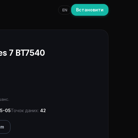
Встановити
EN
es 7 BT7540
шанс.
5-05
Точок даних:
42
am