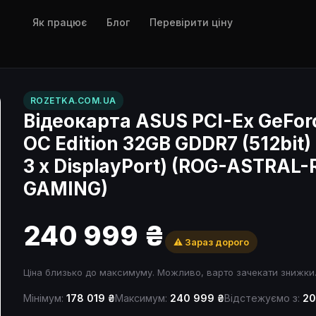
Як працює
Блог
Перевірити ціну
ROZETKA.COM.UA
Відеокарта ASUS PCI-Ex GeFor
OC Edition 32GB GDDR7 (512bit)
3 x DisplayPort) (ROG-ASTRAL
GAMING)
240 999 ₴
⚠️ Зараз дорого
Ціна близько до максимуму. Можливо, варто зачекати знижки
Мінімум:
178 019 ₴
Максимум:
240 999 ₴
Відстежуємо з:
20