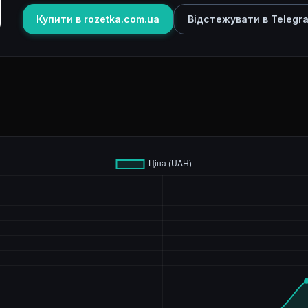
Купити в rozetka.com.ua
Відстежувати в Telegr