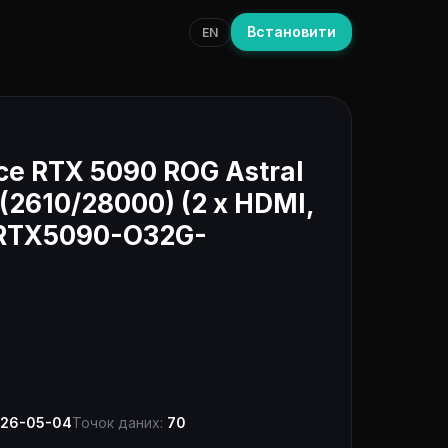
Встановити
EN
ce RTX 5090 ROG Astral
 (2610/28000) (2 x HDMI,
-RTX5090-O32G-
.
26-05-04
Точок даних:
70