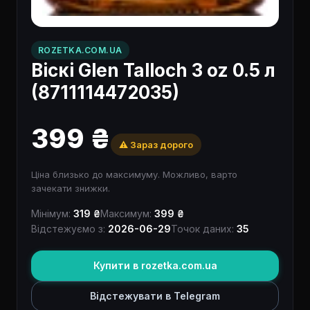
ROZETKA.COM.UA
Віскі Glen Talloch 3 oz 0.5 л
(8711114472035)
399 ₴
⚠️ Зараз дорого
Ціна близько до максимуму. Можливо, варто
зачекати знижки.
Мінімум:
319 ₴
Максимум:
399 ₴
Відстежуємо з:
2026-06-29
Точок даних:
35
Купити в rozetka.com.ua
Відстежувати в Telegram