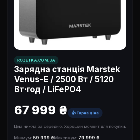
ROZETKA.COM.UA
Зарядна станція Marstek
Venus-E / 2500 Вт / 5120
Вт⋅год / LiFePO4
67 999 ₴
👍 Гарна ціна
Ціна нижча за середню. Хороший момент для покупки.
Мінімум:
59 999 ₴
Максимум:
79 999 ₴