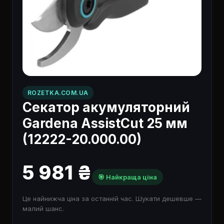
ROZETKA.COM.UA
Секатор акумуляторний
Gardena AssistCut 25 мм
(12222-20.000.00)
5 981 ₴
🎯 Найкраща ціна
Це найнижча ціна за останній час. Шукати дешевше —
малий шанс.