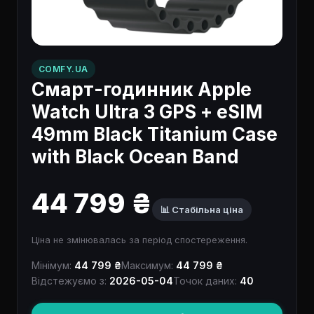
COMFY.UA
Смарт-годинник Apple
Watch Ultra 3 GPS + eSIM
49mm Black Titanium Case
with Black Ocean Band
44 799 ₴
📊 Стабільна ціна
Ціна не змінювалась за період спостереження.
Мінімум:
44 799 ₴
Максимум:
44 799 ₴
Відстежуємо з:
2026-05-04
Точок даних:
40