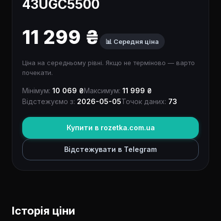
43UGC5500
11 299 ₴
📊 Середня ціна
Ціна на середньому рівні. Якщо не терміново — варто
почекати.
Мінімум:
10 069 ₴
Максимум:
11 999 ₴
Відстежуємо з:
2026-05-05
Точок даних:
73
Купити в rozetka.com.ua
Відстежувати в Telegram
Історія ціни