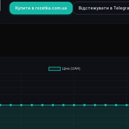
Купити в rozetka.com.ua
Відстежувати в Telegr