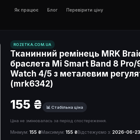
Як працює
Блог
Перевірити ціну
ROZETKA.COM.UA
Тканинний ремінець MRK Braid
браслета Mi Smart Band 8 Pro/
Watch 4/5 з металевим регул
(mrk6342)
155 ₴
📊 Стабільна ціна
Ціна не змінювалась за період спостереження.
Мінімум:
155 ₴
Максимум:
155 ₴
Відстежуємо з:
2026-06-2