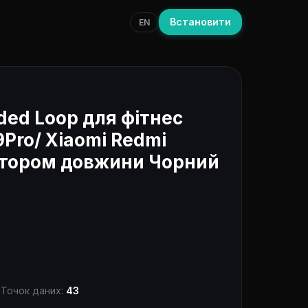
Встановити
EN
ed Loop для фітнес
9Pro/ Xiaomi Redmi
ятором довжини Чорний
3
Точок даних:
43